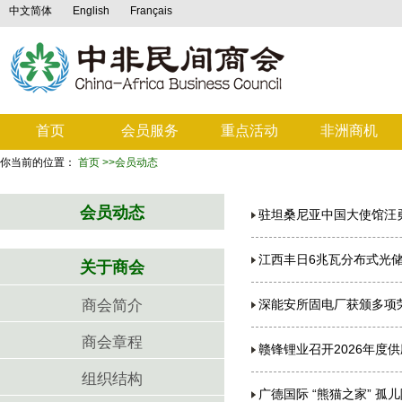
中文简体
English
Français
首页
会员服务
重点活动
非洲商机
你当前的位置：
首页
>>会员动态
会员动态
驻坦桑尼亚中国大使馆汪
江西丰日6兆瓦分布式光
关于商会
商会简介
深能安所固电厂获颁多项
商会章程
赣锋锂业召开2026年度
组织结构
广德国际 “熊猫之家” 