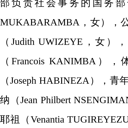
部负责社会事务的国务部长
MUKABARAMBA，女）
（Judith UWIZEYE
（Francois KANIM
（Joseph HABINEZA
纳（Jean Philbert NS
耶祖（Venantia TUGIR