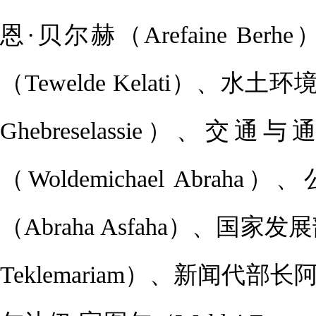
恩·贝尔赫（Arefaine B
（Tewelde Kelati）、水
Ghebreselassie）
（Woldemichael Ab
（Abraha Asfaha）、国家
Teklemariam）、新闻代部