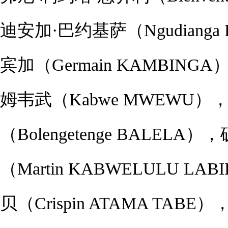
迪安加·巴约基萨（Ngudiang
宾加（Germain KAMBI
姆韦武（Kabwe MWEWU
（Bolengetenge BALE
（Martin KABWELULU 
贝（Crispin ATAMA T