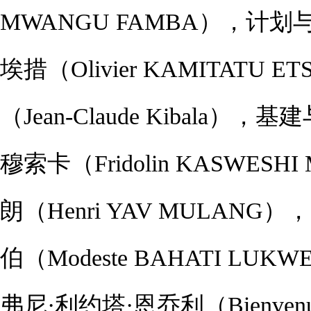
MWANGU FAMBA），计
埃措（Olivier KAMITAT
（Jean-Claude Kibal
穆索卡（Fridolin KASWE
朗（Henri YAV MULA
伯（Modeste BAHATI 
弗尼·利约塔·恩乔利（Bienven