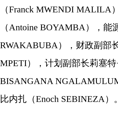
（Franck MWENDI MA
（Antoine BOYAMBA）
RWAKABUBA），财政副部长
MPETI），计划副部长莉塞特·
BISANGANA NGALAM
比内扎（Enoch SEBINEZA）