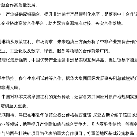
护航合作高质量发展。
中非产业链供应链融合、提升非洲输华产品便利化水平，是落实中非合作
非企业搭建高效合作平台，助力双方资源精准对接、务实合作落地。
谢琳灿从政策红利、市场需求、未来趋势三方面分析了中非产业投资合作的
农业、工业化以及数字、绿色、服务等领域的合作前景广阔。
经理张景新强调，中国优势产业走进非洲是实现互利共赢、促进贸易平衡
卫生防控、多年生水稻试种等合作。据华大集团国际发展事务副总裁熊韬
福非洲人民。
，中国对非零关税举措红利的充分释放，还需各方共同应对原产地规则实
才培训至关重要。
充满期待。津巴布韦驻华使馆全权公使格拉西亚诺·尼亚古斯介绍了该国以
游业等领域，携手提升产业附加值与综合竞争力。几内亚驻华使馆一等商务
参与的西芒杜铁矿项目为代表的重大合作项目，将重塑地区基础设施格局