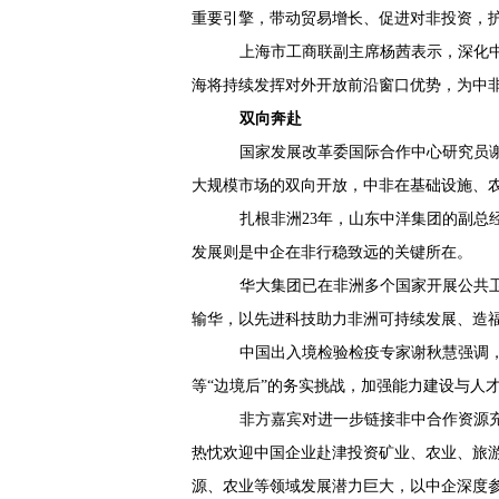
重要引擎，带动贸易增长、促进对非投资，
上海市工商联副主席杨茜表示，深化
海将持续发挥对外开放前沿窗口优势，为中
双向奔赴
国家发展改革委国际合作中心研究员
大规模市场的双向开放，中非在基础设施、
扎根非洲
23
年，山东中洋集团的副总
发展则是中企在非行稳致远的关键所在。
华大集团已在非洲多个国家开展公共
输华，以先进科技助力非洲可持续发展、造
中国出入境检验检疫专家谢秋慧强调
等“边境后”的务实挑战，加强能力建设与人
非方嘉宾对进一步链接非中合作资源
热忱欢迎中国企业赴津投资矿业、农业、旅
源、农业等领域发展潜力巨大，以中企深度