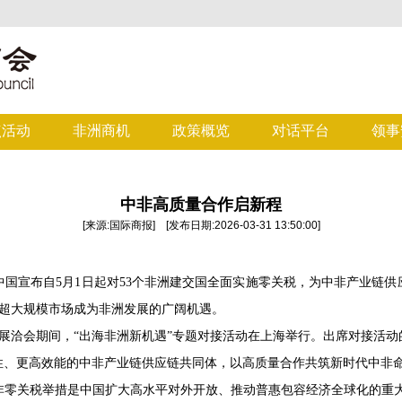
点活动
非洲商机
政策概览
对话平台
领事
中非高质量合作启新程
[来源:国际商报] [发布日期:2026-03-31 13:50:00]
中国宣布自
5
月
1
日起对
53
个非洲建交国全面实施零关税，为中非产业链供
中国超大规模市场成为非洲发展的广阔机遇。
展洽会期间，“出海非洲新机遇”专题对接活动在上海举行。出席对接活
性、更高效能的中非产业链供应链共同体，以高质量合作共筑新时代中非
非零关税举措是中国扩大高水平对外开放、推动普惠包容经济全球化的重