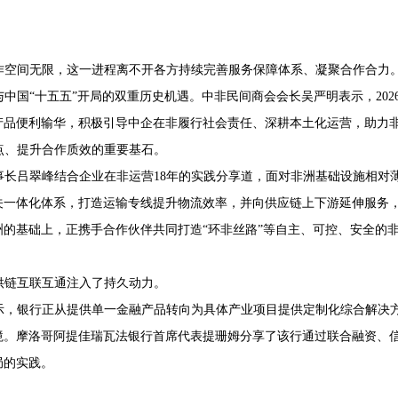
作空间无限，这一进程离不开各方持续完善服务保障体系、凝聚合作合力
中国“十五五”开局的双重历史机遇。中非民间商会会长吴严明表示，
202
产品便利输华，积极引导中企在非履行社会责任、深耕本土化运营，助力
点、提升合作质效的重要基石。
事长吕翠峰结合企业在非运营
18
年的实践分享道，面对非洲基础设施相对
关一体化体系，打造运输专线提升物流效率，并向供应链上下游延伸服务
的基础上，正携手合作伙伴共同打造“环非丝路”等自主、可控、安全的
供链互联互通注入了持久动力。
示，银行正从提供单一金融产品转向为具体产业项目提供定制化综合解决方
境。摩洛哥阿提佳瑞瓦法银行首席代表提珊姆分享了该行通过联合融资、
局的实践。