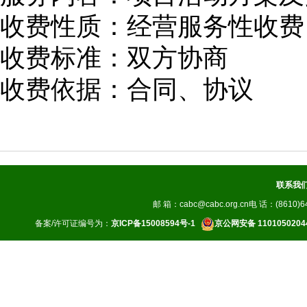
收费性质：经营服务性收费
收费标准：双方协商
收费依据：合同、协议
联系我
邮 箱：cabc@cabc.org.cn电 话：(8610)64
备案/许可证编号为：
京ICP备15008594号-1
京公网安备 1101050204