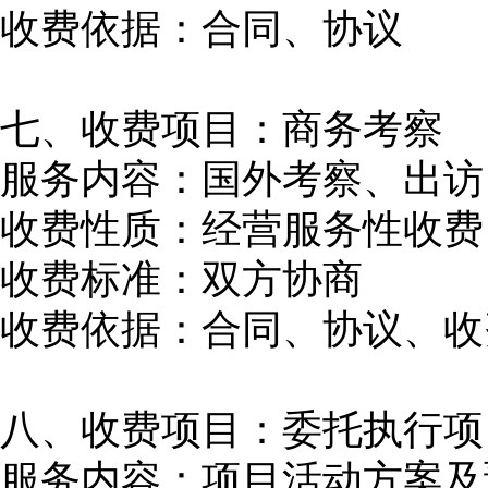
收费依据：合同、协议
七、收费项目：商务考察
服务内容：国外考察、出访
收费性质：经营服务性收费
收费标准：双方协商
收费依据：合同、协议、收
八、收费项目：委托执行项
服务内容：项目活动方案及