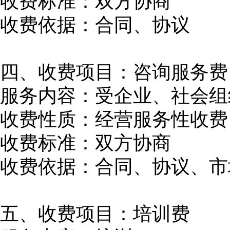
收费标准：双方协商
收费依据：合同、协议
四、收费项目：咨询服务费
服务内容：受企业、社会组
收费性质：经营服务性收费
收费标准：双方协商
收费依据：合同、协议、市
五、收费项目：培训费