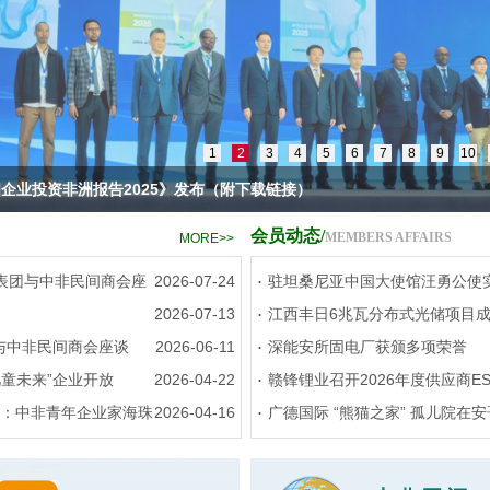
1
2
3
4
5
6
7
8
9
10
企业投资非洲报告2025》发布（附下载链接）
会员动态/
MEMBERS AFFAIRS
MORE>>
.
表团与中非民间商会座
2026-07-24
驻坦桑尼亚中国大使馆汪勇公使
.
2026-07-13
江西丰日6兆瓦分布式光储项目
.
与中非民间商会座谈
2026-06-11
深能安所固电厂获颁多项荣誉
.
儿童未来”企业开放
2026-04-22
赣锋锂业召开2026年度供应商E
.
动：中非青年企业家海珠
2026-04-16
广德国际 “熊猫之家” 孤儿院在